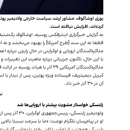
یوری اوشاکوف، مشاور ارشد سیاست خارجی ولادیمیر پوتین
کرده‌اند، افزایش نیافته است.
قطعا نه این سند [طرح آمریکا] را بهبود می‌بخشد و نه ا
مذاکره‌کنندگان اروپایی و اوکراینی در حال رایزنی دربا
با این حال، تاکنون جزییاتی درباره ماهیت این تغییرات 
مذاکره‌کنندگان آمریکایی ۲۹ آذر با هیات روسیه در ایالت فلوریدا دیدار کردند.
کیریل دیمیتریف، فرستاده ویژه پوتین، پس از دیدار با اس
آن در ۳۰ آذر خبر داد.
تر
زلنسکی خواستار مشورت بیشتر با اروپایی‌ها شد
ولودیمیر زلنسکی، رییس‌جمهوری اوکراین، ۳۰ آذر پس از مذاکرات اخیر میان تیم‌های آمریکایی و اوکراینی در فلوریدا، خواستار رایزنی‌های گسترده‌تر با شرکای اروپایی کی‌یف شد.
او در پیام‌رسان تلگرام نوشت: «ما با سرعت نسبتا بالای
زلنسکی همچنین از تماس تلفنی خود با یوناس گار استوره