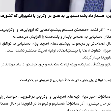
، هشدار داد بخت دستیابی به صلح در اوکراین با تغییراتی که کشورهای 
به گزارش خبرگزاری اینترفکس روسیه، اوشاکوف یک‌شنبه ۳۰ آذر گفت: «مطمئن هستم پیشنهادهایی که اروپا
مکان دستیابی به صلحی پایدار و بلندمدت را افزایش می‌دهد.»
ره اعمال اصلاحاتی بر مجموعه پیشنهادهای آمریکا برای دستیابی به توا
و میزان تفاوت آن‌ها با پیشنهادهای اولیه آمریکا منتشر نشده است.
تیو ویتکاف، نماینده ویژه ایالات متحده و جرد کوشنر، داماد دونالد ترا
امپ: توافق برای پایان دادن به جنگ اوکراین از هر زمان نزدیک‌تر است
ی در حال پیشروی [در مذاکرات] هستیم و تیم ما در فلوریدا در حال همک
، نخست‌وزیر نروژ، خبر داد.