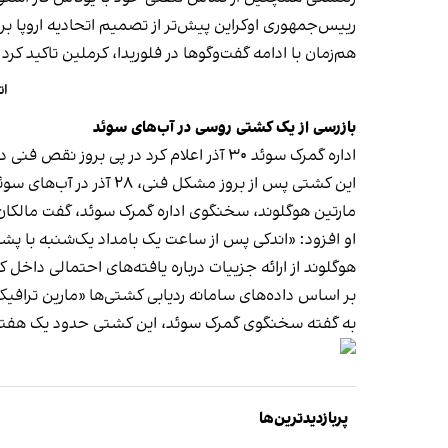
رییس‌جمهوری اوکراین پیش‌تر از تصمیم اتحادیه اروپا برای دادن وام بدون بهره ۹۰
هم‌زمان با ادامه گفت‌وگوها در فلوریدا، کرملین تاکید ک
اتحاد
بازرسی از یک کشتی روسی در آب‌های سوئد
اداره گمرک سوئد ۳۰ آذر اعلام کرد در پی بروز نقص فنی در موتور یک کشتی باری روسیه، مأموران سوئدی وارد این کشتی شده‌اند.
این کشتی پس از بروز مشکل فنی، ۲۸ آذر در آب‌های سوئد لنگر انداخت.
مارتین هوگلوند، سخنگوی اداره گمرک سوئد، گفت مالکان ای
او افزود: «اندکی پس از ساعت یک بامداد یک‌شنبه با پش
هوگلوند از ارائه جزییات درباره یافته‌های احتمالی داخل
بر اساس داده‌های سامانه ردیابی کشتی‌ها «مارین ترافیک»، آدلر یک کشتی کانتینربر به طول ۱۲۶ متر
به گفته سخنگوی گمرک سوئد، این کشتی حدود یک هفته 
پربازدیدترین‌ها