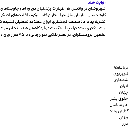
روایت شما
شهروندان در واکنش به اظهارات پزشکیان درباره آمار جاویدنامان، ا
کارشناسان سازمان ملل خواستار توقف سرکوب اقلیت‌های اتنیکی 
نشریه پیام ما: صنعت گردشگری ایران عملا به تعطیلی کشیده 
واشینگتن‌پست: ترامپ از هگست درباره کاهش شدید ذخایر مو
تخمین پژوهشگران: در عصر طلایی تنوع زبانی، تا ۷۵ هزار زبان در جهان وجود داشت
برنامه‌ها
تلویزیون
شنیداری
ایران
جهان
حقوق بشر
جاویدنامان
گزارش ویژه
ورزش
بازار