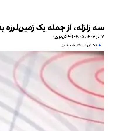
سه زلزله، از جمله یک زمین‌لرزه به بزرگی ۵.۱، بهاباد در استان 
۷ آذر ۱۴۰۴، ۰۶:۰۵ (‎+۰ گرینویچ)
پخش نسخه شنیداری