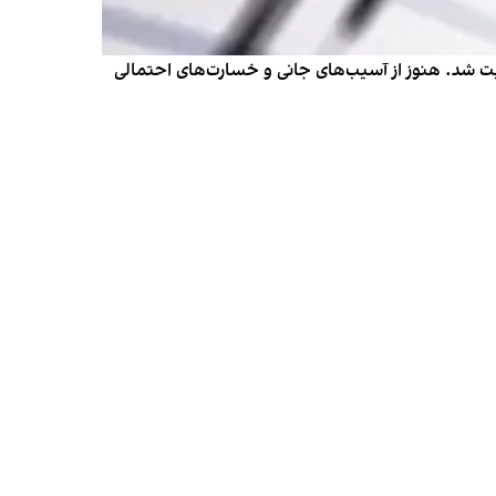
مداد جمعه سه بار لرزید و زلزله‌هایی به بزرگی ۴.۹، ۵.۱ و ۳.۲ در این شهرستان ثبت شد. هنوز از آسیب‌های جانی و خسارت‌های احتمالی