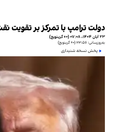
دولت ترامپ با تمرکز بر تقویت نقش‌های مرتبط با مهاج
۲۳ آبان ۱۴۰۴، ۰۷:۰۸ (‎+۰ گرینویچ)
به‌روزرسانی: ۲۳:۵۶ (‎+۰ گرینویچ)
پخش نسخه شنیداری