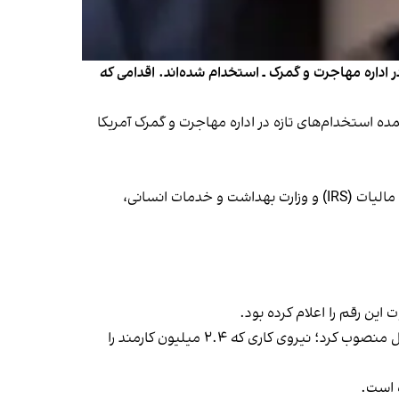
 آغاز به کار دولت دونالد ترامپ تاکنون، ۵۰ هزار کارمند جدید ـ عمدتا در اداره مهاجرت و گمرک ـ استخدام شده‌اند. اقدامی که
اری رویترز که جمعه ۲۳ آبان منتشر شد، گفت که بخش عمده استخدام‌های تازه در اداره مهاجرت و گمرک آمریکا
به گفته کوپور، دولت ترامپ این استخدام‌ها را در حالی انجام داده که هم‌زمان روند استخدام در نهادهای دیگری همچون سازمان مالیات‌ (IRS) و وزارت بهداشت و خدمات انسانی،
در همین چارچوب، ترامپ در ماه ژانویه ایلان ماسک، میلیاردر آمریکایی، را برای اجرای طرح کوچک‌سازی نیروی کار غیرنظامی فدرال منصوب کرد؛ نیروی کاری که ۲.۴ میلیون کارمند را
ه است.