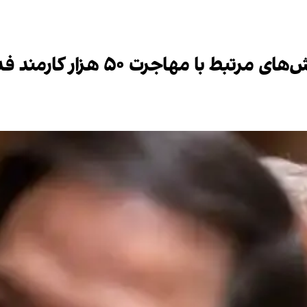
رت ۵۰ هزار کارمند فدرال جدید جذب کرد