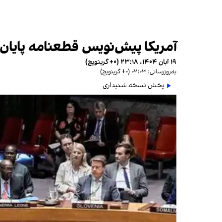
آمریکا پیش‌نویس قطعنامه پایان م
۱۹ آبان ۱۴۰۴، ۲۳:۱۸ (‎+۰ گرینویچ)
به‌روزرسانی: ۰۲:۰۳ (‎+۰ گرینویچ)
پخش نسخه شنیداری