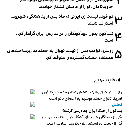
۲
شهروندان در واکنش به اظهارات پزشکیان درباره آمار
جاویدنامان، او را از عاملان کشتار خواندند
۳
دو فوتبالیست زن ایرانی ۵ ماه پس از پناهندگی، شهروند
استرالیا شدند
۴
تنباکوی بدون دود کودکان را در مدارس ایران گرفتار کرده
است
۵
رویترز: ترامپ پس از تهدید تهران به حمله به زیرساخت‌های
منطقه، حملات گسترده را متوقف کرد
انتخاب سردبیر
وال‌استریت ژورنال: با کاهش ذخایر مهمات پنتاگون،
آمریکا نگران حمله روسیه به اعضای ناتو‌ است
تحلیل
پنتاگون از جنگ ایران چه درسی گرفت؟
یکی از بستگان خامنه‌ای آشکارا در پی جذب نیرو برای
گذر از جمهوری اسلامی به حکومت اسلامی است