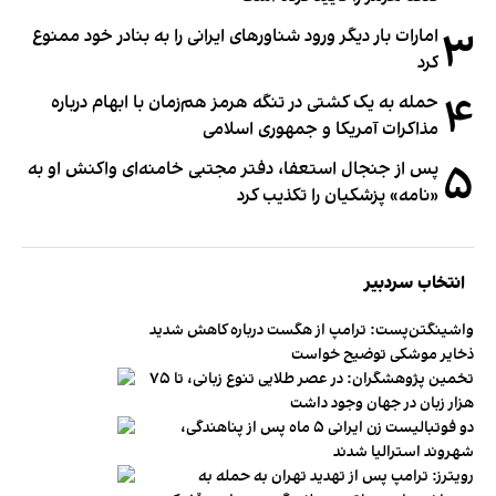
۳
امارات بار دیگر ورود شناورهای ایرانی را به بنادر خود ممنوع
کرد
۴
حمله به یک کشتی در تنگه هرمز هم‌زمان با ابهام درباره
مذاکرات آمریکا و جمهوری اسلامی
۵
پس از جنجال استعفا، دفتر مجتبی خامنه‌ای واکنش او به
«نامه» پزشکیان را تکذیب کرد
انتخاب سردبیر
واشینگتن‌پست: ترامپ از هگست درباره کاهش شدید
ذخایر موشکی توضیح خواست
تخمین پژوهشگران: در عصر طلایی تنوع زبانی، تا ۷۵
هزار زبان در جهان وجود داشت
دو فوتبالیست زن ایرانی ۵ ماه پس از پناهندگی،
شهروند استرالیا شدند
رویترز: ترامپ پس از تهدید تهران به حمله به