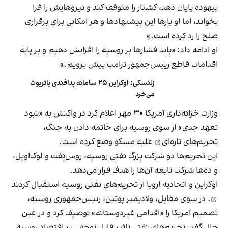
بیهوده پایان دهد، کشتار را متوقف کند و نیروهایش را فرا
بخواند، اما او بارها این پیشنهادها و هر امکانی برای برقراری
صلح را رد کرده است.»
او ادامه داد: «باید فشارها بر روسیه را افزایش دهیم و بر پایه
اقدامات قاطع رییس‌جمهور ترامپ پیش برویم.»
زلنسکی: اوکراین ۲۵ سامانه پدافندی پاتریوت
می‌خرد
وزارت خزانه‌داری آمریکا ۳۰ مهر اعلام کرد در واکنش به «نبود
تعهد جدی» از سوی روسیه برای خاتمه دادن به جنگ،
تحریم‌های تازه‌ای
علیه مسکو وضع کرده است.
این تحریم‌ها دو شرکت بزرگ نفتی روسیه، روس‌نِفت و لوک‌اویل،
و ده‌ها شرکت تابعه آن‌ها را هدف قرار می‌دهد.
اوکراین و اتحادیه اروپا از تحریم‌های نفتی روسیه
استقبال کردند
. در سوی مقابل، ولادیمیر پوتین، رییس‌جمهوری روسیه،
تصمیم آمریکا را «اقدامی غیردوستانه» توصیف کرد و در عین
حال گفت تحریم‌های نفتی تاثیر قابل ‌توجهی بر اقتصاد روسیه