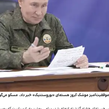
 موفقیت‌آمیز موشک کروز هسته‌ای «بوروِستنیک» خبر داد. مسکو می‌گوی
یش هسته‌ای هفته گذشته انجام شد، پیامی روشن به غرب است ‌که روسیه