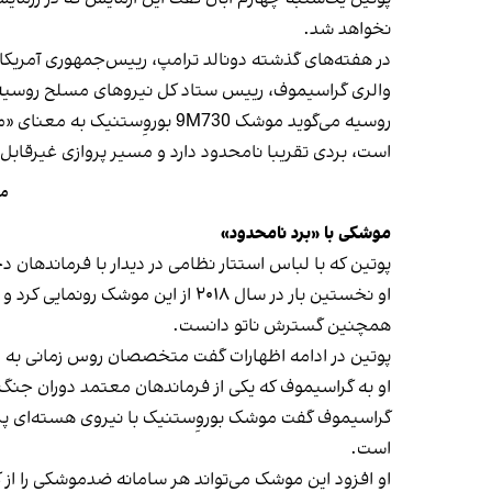
نخواهد شد.
در هفته‌های گذشته دونالد ترامپ، رییس‌جمهوری آمریکا، 
والری گراسیموف، رییس ستاد کل نیروهای مسلح روسیه، به پوتین گزارش داد این موشک در آزمایش ۲۹
است، بردی تقریبا نامحدود دارد و مسیر پروازی غیرقابل 
مد
موشکی با «برد نامحدود»
پوتین که با لباس استتار نظامی در دیدار با فرماندهان 
او نخستین‌ بار در سال ۲۰۱۸ از 
همچنین گسترش ناتو دانست.
پوتین در ادامه اظهارات گفت متخصصان روس زمانی به ا
او به گراسیموف که یکی از فرماندهان معتمد دوران جنگ 
گراسیموف گفت موشک بوروِستنیک با نیروی هسته‌ای پروا
است.
او افزود این موشک می‌تواند هر سامانه ضدموشکی را از کا