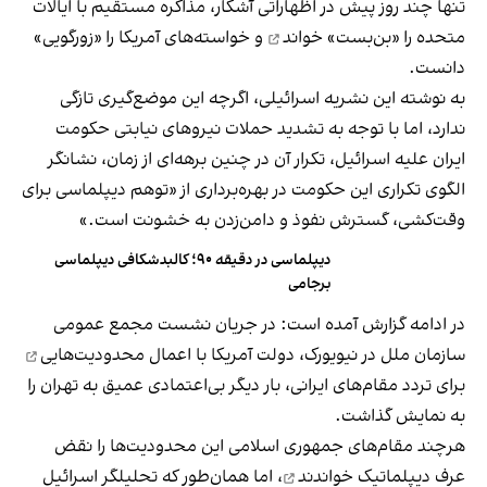
تنها چند روز پیش در اظهاراتی آشکار، مذاکره مستقیم با ایالات
متحده ر
ا «بن‌بست» خواند
و خواسته‌های آمریکا را «زورگویی»
دانست.
به نوشته این نشریه اسرائیلی، اگرچه این موضع‌گیری تازگی
ندارد، اما با توجه به تشدید حملات نیروهای نیابتی حکومت
ایران علیه اسرائیل، تکرار آن در چنین برهه‌ای از زمان، نشانگر
الگوی تکراری این حکومت در بهره‌برداری از «توهم دیپلماسی برای
وقت‌کشی، گسترش نفوذ و دامن‌زدن به خشونت است.»
دیپلماسی در دقیقه ۹۰؛ کالبدشکافی دیپلماسی
برجامی
در ادامه گزارش آمده است: در جریان نشست مجمع عمومی
سازمان ملل در نیویورک، دولت آمریکا با
اعمال محدودیت‌هایی
برای تردد مقام‌های ایرانی، بار دیگر بی‌اعتمادی عمیق به تهران را
به نمایش گذاشت.
هرچند مقام‌های جمهوری اسلامی این محدودیت‌ها را
نقض
عرف دیپلماتیک خواندند
، اما همان‌طور که تحلیلگر اسرائیل