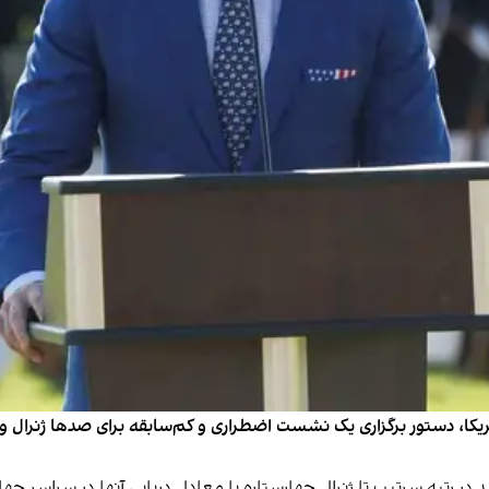
 دستور برگزاری یک نشست اضطراری و کم‌سابقه برای صدها ژنرال و دریاسا
در رتبه سرتیپ تا ژنرال چهارستاره یا معادل دریایی آنها در سراسر جه