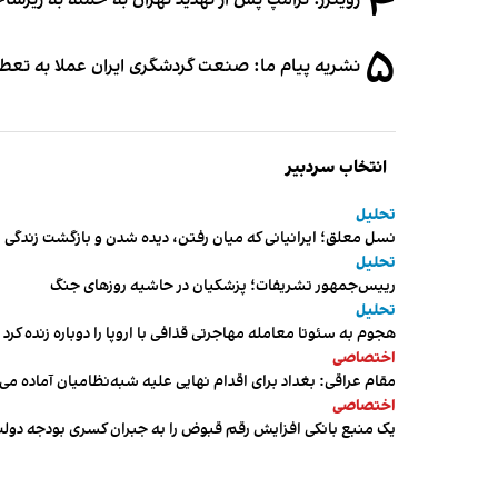
۴
رویترز: ترامپ پس از تهدید تهران به حمله به زیرس
۵
نشریه پیام ما: صنعت گردشگری ایران عملا به تع
انتخاب سردبیر
تحلیل
نسل معلق؛ ایرانیانی که میان رفتن، دیده شدن و بازگشت زندگی م
تحلیل
رییس‌جمهور تشریفات؛ پزشکیان در حاشیه روزهای جنگ
تحلیل
هجوم به سئوتا معامله مهاجرتی قذافی با اروپا را دوباره زنده کرد
اختصاصی
مقام عراقی: بغداد برای اقدام نهایی علیه شبه‌نظامیان آماده می
اختصاصی
یک منبع بانکی افزایش رقم قبوض را به جبران کسری بودجه دول