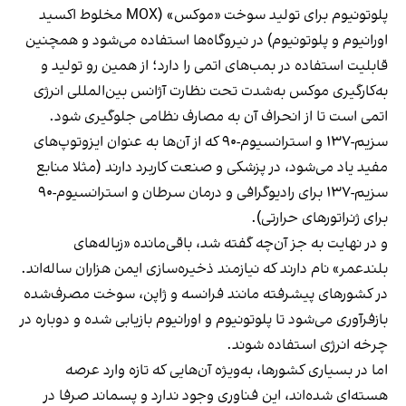
پلوتونیوم برای تولید سوخت «موکس» (MOX مخلوط اکسید
اورانیوم و پلوتونیوم) در نیروگاه‌ها
استفاده می‌شود
و همچنین
قابلیت استفاده در بمب‌های اتمی را دارد؛ از همین رو تولید و
به‌کارگیری موکس به‌شدت تحت نظارت آژانس بین‌المللی انرژی
اتمی است تا از انحراف آن به مصارف نظامی جلوگیری شود.
سزیم-۱۳۷ و استرانسیوم-۹۰ که از آن‌ها به عنوان ایزوتوپ‌های
مفید یاد می‌شود، در پزشکی و صنعت
کاربرد دارند
(مثلا منابع
سزیم-۱۳۷ برای رادیوگرافی و درمان سرطان و استرانسیوم-۹۰
برای ژنراتورهای حرارتی).
و در نهایت به جز آن‌چه گفته شد، باقی‌مانده «زباله‌های
بلندعمر» نام دارند که نیازمند ذخیره‌سازی ایمن هزاران‌ ساله‌اند.
در کشورهای پیشرفته مانند فرانسه و ژاپن، سوخت مصرف‌شده
بازفرآوری می‌شود تا پلوتونیوم و اورانیوم بازیابی شده و دوباره در
چرخه انرژی استفاده شوند.
اما در بسیاری کشورها، به‌ویژه آن‌هایی که تازه وارد عرصه
هسته‌ای شده‌اند، این فناوری وجود ندارد و پسماند صرفا در