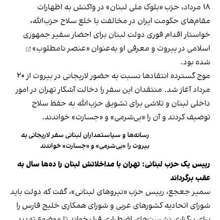
۱۸ مرداد، حزب «بلوک ملی لبنان» در واکنش به اظهارات
مقام‌های حکومت ایران در مخالفت با خلع سلاح حزب‌الله،
خواستار اقدام فوری دولت لبنان برای احضار سفیر جمهوری
اسلامی در بیروت و معرفی او به‌عنوان
«عنصر نامطلوب»
شده بود.
موج گسترده انتقادها نسبت به حضور لاریجانی در بیروت از ۲۰
مرداد آغاز شد. منتقدان این سفر را دخالت آشکار تهران در امور
داخلی لبنان و تلاشی برای تشویق حزب‌الله به حفظ سلاح
توصیف کردند و آن را «بی‌شرمی» و «جسارت» خواندند.
رسانه‌ها و سیاستمداران لبنانی سفر لاریجانی به
بیروت را «بی‌شرمی» و «جسارت» خواندند
رییس یک حزب لبنانی: تهران با مداخلاتش لبنان را ده‌ها سال به
عقب برگرداند
سمیر جعجع، رییس حزب «نیروهای لبنانی»، گفت که دولت باید
شورای اتحادیه کشورهای عربی و شورای همکاری خلیج فارس را
برای برگزاری نشست‌های اضطراری فرا بخواند تا موضوع تهدید