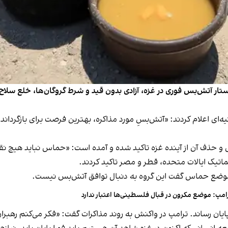
واستار آتش‌بس فوری در غزه، آزادی بدون قید و شرط گروگان‌ها، خلع سلا
‌ای اعلام کردند: «آتش‌بسِ مورد مذاکره، بهترین فرصت برای بازگرداندن 
 حذف آن از آینده غزه تاکید شده و آمده است: «حماس نباید هیچ نق
اتیک ایالات متحده، قطر و مصر تاکید کردند.
ز موضع حماس گفت این گروه به دنبال توافق آتش‌بس نیست.
امپ: موضع مکرون در قبال فلسطینی‌ها اعتبار ندارد
 پایان رساند. ترامپ در واکنش به روند مذاکرات گفت: «فکر می‌کنم ره