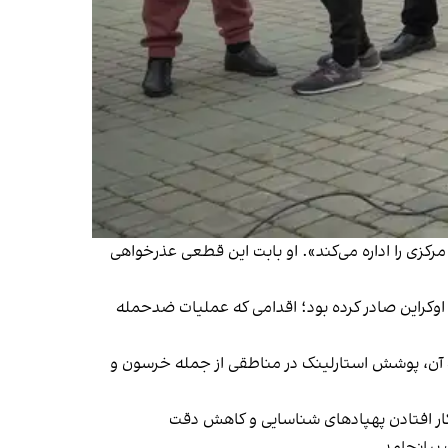
کزی را اداره می‌کند». او بابت این قطعی عذرخواهی
لینک را در برخی مناطق اوکراین صادر کرده بود؛ اقدامی که عملیات ضدحمله
یجه آن، پوشش استارلینک در مناطقی از جمله خرسون و
کار افتادن پهپادهای شناسایی و کاهش دقت
بیانجامد.