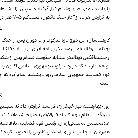
هم‌زمان، سرکوب فعالان سیاسی نیز شدت گرفته است. حس
بازداشت، مورد ضرب‌و‌شتم قرار گرفته و سپس آزاد شده‌ان
به گزارش هرانا، از آغاز جنگ تاکنون، دست‌کم ۷۰۵ نفر در سراسر کشور به اتهامات سیاسی یا امنیتی بازداشت شده‌اند.
شه
کارشناسان، این موج تازه سرکوب را با دوران پس از جنگ ا
بهنام بن‌طالب‌لو، پژوهشگر برنامه ایران در بنیاد دفاع ا
وحشت‌افکنی توتالیتر مشابه حکومت صدام پس از شکست سال ۱۹۹۱ دیده
او هشدار داد که دایره سرکوب جمهوری اسلامی اکنون ب
قوه قضاییه جمهوری اسلامی روز دوشنبه اعلام کرد که چند
است.
زن
روز چهارشنبه نیز خبرگزاری فرانسه گزارش داد که سیسیل
سرنگونی نظام» و «افساد فی‌الارض» متهم شده‌اند؛ اتها
غلامحسین محسنی‌اژه‌ای، رئیس قوه قضاییه، بلافاصله پس 
هم‌زمان، مجلس شورای اسلامی قانونی را تصویب کرده که ب