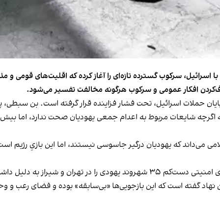
سان می‌گویند جمهوری اسلامی پس از جنگ ۱۲روزه با اسرائیل، سرکوب گسترده تازه‌ای را آغاز کرده 
ف‌کردن افکار عمومی و سرکوب هرگونه مخالفت تفسیر می‌شود.
 پایان حملات اسرائیل، تحت فشار فزاینده قرار گرفته است. بن سبطی
 که اگرچه شایعات مربوط به اعدام جمعی یهودیان صحت ندارد، اما بیش ا
ی می‌داند که یهودیان درگیر جاسوسی نیستند، اما این بازیِ رژیم است.
طبق گزارش مجموعه فعالان حقوق بشر (هرانا)، نیروهای امنیتی دست‌کم ۳۵ شهروند یهو
ین نهاد گفته است که این بازجویی‌ها «بی‌سابقه» بوده و فضای رعب و و