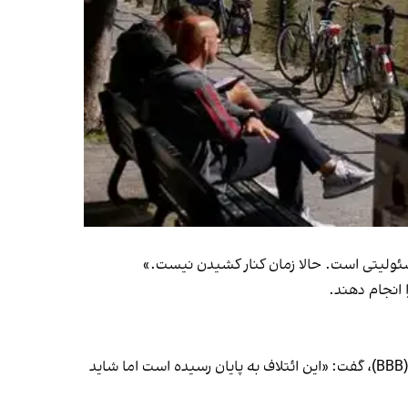
ا انجام دهند.
دیلان یسیلگوز، رهبر حزب وی‌وی‌دی، گفت نمی‌خواهد هیچ گزینه‌ای را کنار بگذارد و کارولین ون در پلا، رهبر حزب ائتلافی بی‌بی‌بی (BBB)، گفت: «این ائتلاف به پایان رسیده است اما شاید