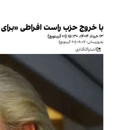
با خروج حزب راست افراطی «برای آ
۱۳ خرداد ۱۴۰۴، ۱۵:۳۰ (‎+۱ گرینویچ)
به‌روزرسانی: ۰۸:۰۷ (‎+۰ گرینویچ)
اشتراک‌گذاری