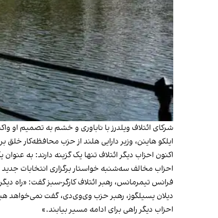
شرکای ائتلاف ویلدرز با ناباوری و خشم به تصمیم او وا
ایلکو هاینن، وزیر دارایی هلند از حزب محافظه‌کار خلق برای آزادی و دموکراسی - وی‌وی‌دی (VVD)، به خبرنگ
اکنون احزاب دیگر ائتلاف تنها یک گزینه دارند: به عنوان 
احزاب مخالف سه‌شنبه خواستار برگزاری انتخابات جدید 
فرانس تیمرمانس، رهبر ائتلاف کارگر-سبز گفت:‌ «راه دیگ
احزاب دیگر راهی برای ادامه مسیر بیابند.»