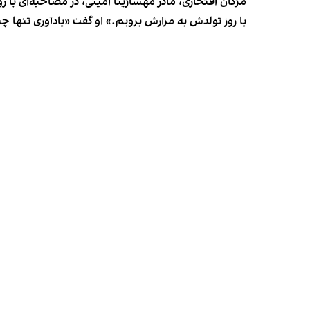
مژگان افتخاری، مادر مهساژینا امینی، در مصاحبه‌ای با رو
یا روز تولدش به مزارش برویم.» او گفت «یادآوری تنها چیز