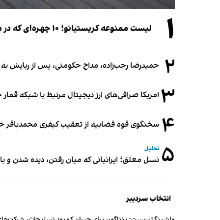
۱
لیست ممنوعه کریستیانو؛ ۱۰ چهره‌ای که در مراسم عروسی رونالدو و جورجینا جایی ندارند
۲
حمیدرضا رجب‌زاده، مداح حکومتی، پس از ربایش به
۳
آمریکا صرافی‌های ارز دیجیتال مرتبط با شبکه قمار 
۴
سخنگوی قوه قضاییه از تعقیب کیفری محمدباقر خرازی،
۵
تحلیل
نسل معلق؛ ایرانیانی که میان رفتن، دیده شدن و با
انتخاب سردبیر
واشینگتن‌پست: پنتاگون برای جبران کمبود تسلیحات، شرکت‌های