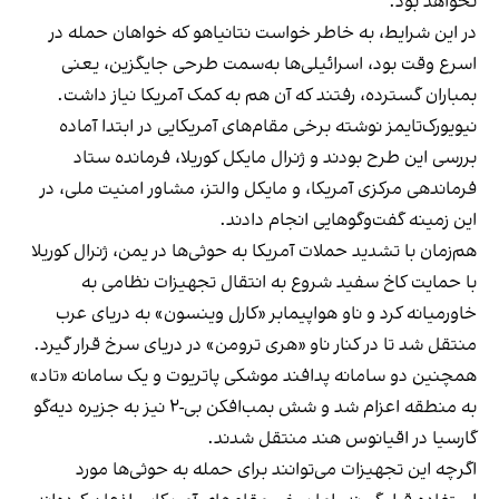
نخواهد بود.
در این شرایط، به خاطر خواست نتانیاهو که خواهان حمله در
اسرع وقت بود، اسرائیلی‌ها به‌سمت طرحی جایگزین، یعنی
بمباران گسترده، رفتند که آن هم به کمک آمریکا نیاز داشت.
نیویورک‌تایمز نوشته برخی مقام‌های آمریکایی در ابتدا آماده
بررسی این طرح بودند و ژنرال مایکل کوریلا، فرمانده ستاد
فرماندهی مرکزی آمریکا، و مایکل والتز، مشاور امنیت ملی، در
این زمینه گفت‌وگوهایی انجام دادند.
هم‌زمان با تشدید حملات آمریکا به حوثی‌ها در یمن، ژنرال کوریلا
با حمایت کاخ سفید شروع به انتقال تجهیزات نظامی به
خاورمیانه کرد و ناو هواپیمابر «کارل وینسون» به دریای عرب
منتقل شد تا در کنار ناو «هری ترومن» در دریای سرخ قرار گیرد.
همچنین دو سامانه پدافند موشکی پاتریوت و یک سامانه «تاد»
به منطقه اعزام شد و شش بمب‌افکن بی‌-۲ نیز به جزیره دیه‌گو
گارسیا در اقیانوس هند منتقل شدند.
اگرچه این تجهیزات می‌توانند برای حمله به حوثی‌ها مورد