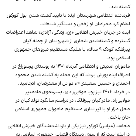
کشته شد.
فرمانده انتظامی شهرستان ایذه با تایید کشته شدن ابول کورکور
اعلام کرد همراهان او زخمی و دستگیر شده‌اند.
ایذه در جریان خیرش انقلابی «زن، زندگی، آزادی» شاهد اعتراضات
گسترده و کشته‌شدن شماری از شهروندان از جمله کیان
پیرفلک، کودک ۹ ساله، با شلیک مستقیم نیروهای جمهوری
اسلامی بود.
ماموران امنیتی و انتظامی آذرماه ۱۴۰۱ به روستای پرسوراخ در
اطراف ایذه یورش بردند که این حمله به کشته‌ شدن
محمود
احمدی و حسین سعیدی
، دو تن از معترضان، انجامید.
در خرداد ۱۴۰۲ نیز
پویا مولایی‌راد
، پسرعموی ماه‌منیر
مولایی‌راد، مادر کیان پیرفلک، در مراسم سالگرد تولد کیان در
محل مزار او با تیراندازی مستقیم ماموران جمهوری اسلامی
جان باخت.
مجاهد (عباس) کورکور نیز یکی از بازداشت‌شدگان خیزش انقلابی
در ایذه است که از سوی دستگاه قضایی جمهوری اسلامی
به