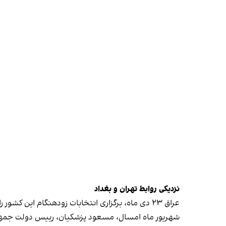
نزدیکی روابط تهران و بغداد
عراق ۲۳ دی‌ ماه، برگزاری انتخابات زودهنگام این کشور را به بهانه «شرایط خاص سیاسی و امنیتی»، تا پایان سال ۲۰۲۵ میلادی به تعویق انداخت.
شهریور ماه امسال، مسعود پزشکیان، رییس دولت جمهور