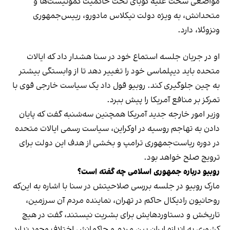
مواضعی سخت علیه کوبای تحت حاکمیت کمونیست‌ها و
متحدانش، به ویژه دولت نیکلاس مادورو، رییس‌جمهوری
ونزوئلا، دارد.
او در جریان جلسه استماع خود در سنا هشدار داد که ایالات
متحده باید دیپلماسی خود را تغییر دهد تا از وابستگی بیشتر
به چین جلوگیری کند. روبیو قول داد یک سیاست خارجی قوی با
تمرکز بر منافع آمریکا را پیش ببرد.
وزیر امور خارجه جدید آمریکا همچنین سه‌شنبه گفت که پایان
دادن به تهاجم روسیه در اوکراین، سیاست رسمی ایالات متحده
در دوره ریاست‌جمهوری ترامپ و بخشی از هدف این دولت برای
ترویج صلح خواهد بود.
روبیو درباره جمهوری اسلامی چه گفته است؟
مارک روبیو در جلسه بررسی صلاحیتش در سنا با اشاره به این‌که
روحانیون رادیکال حاکم در تهران، نماینده مردم آن سرزمین،
تاریخش و دستاوردهایش برای بشریت نیستند، گفت در هیچ‌
کشوری به اندازه ایران بین مردم و حاکمانش اختلاف وجود ندارد.