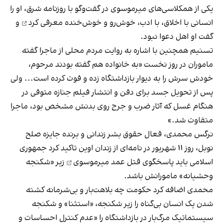
یکی از همکلاسی‌های میرموسوی در گفت‌وگو با روزنامه شرق، او را
انسانی با اخلاق، با ادب، خوش‌رو و خوش‌خنده
معرفی کرد
و
گفت او اهل دعوا نبود.
تسنیم همچنین با اشاره به روایت مردم محلی از ماجرا گفته
ماموران در روز نخست «به خانواده هم گفته بودند مرحوم،
خودش سرش را به دیوار بازداشتگاه زده و فوت کرده است... ولی
پس از تحویل جسد برای دفن و انتشار فیلم جنازه متوفی در
هنگام غسل که آثار ضرب و جرح روی بدنش مشخص بود، ماجرا
متفاوت شد.»
نرگس محمدی، فعال حقوق بشر زندانی و برنده جایزه صلح
نوبل، روز ۱۱ شهریور در نامه‌ای از زندان اوین تاکید کرد جمهوری
اسلامی باید
پاسخگوی قتل عمد میرموسوی
زیر «شکنجه
وحشیانه» مامورانش باشد.
محمدی اضافه کرد حکومت چه بلاهت‌بار و بی‌شرمانه کشته
شدن یک انسان بی‌گناه را زیر شکنجه، «استثنا» و شکنجه
سیستماتیک مرگ‌بار در بازداشتگاه را «عدم کنترل احساسات و