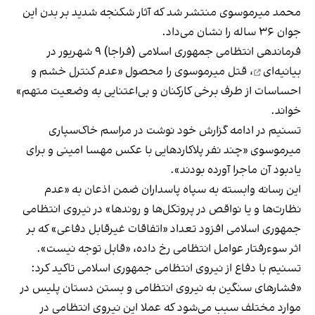
محمد میرموسوی منتشر شد که آثار شکنجه شدید بر بدن این
جوان ۳۶ ساله را نشان می‌داد.
فرماندهی انتظامی جمهوری اسلامی (فراجا) ۹ شهریور
در
بیانیه‌ای
، قتل میرموسوی را محصول «عدم کنترل خشم و
احساسات از طرف برخی کارکنان و بی‌اعتنایی به وضعیت متهم»
خواند.
تسنیم در ادامه گزارش خود نوشت در مراسم خاک‌سپاری
میرموسوی «چند نفر پلاکاردهایی با عکس مهسا امینی و برای
یادبود آن ماجرا آورده بودند».
این رسانه وابسته به سپاه پاسداران ضمن اذعان به «عدم
نظارت‌ها و یا نواقص در پروتکل‌ها و روندها» در نیروی انتظامی
جمهوری اسلامی افزود تعداد «اتفاقات غیرقابل دفاعی» که بر
اثر سوءرفتار عوامل انتظامی رخ داده، «قابل‌ توجه نیست».
تسنیم با دفاع از نیروی انتظامی جمهوری اسلامی تاکید کرد:
«فشارهای سنگین به نیروی انتظامی و بستن دستان پلیس در
موارد مختلف سبب می‌شود که عملا این نیروی انتظامی در