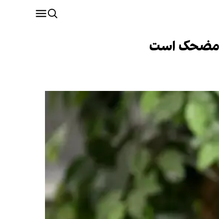
می مضحک است