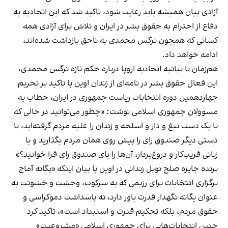
آزادی بیان همیشه باید رعایت شود، تاکید شد که این اتحادیه به
دفاع از احترام به حقوق بشر در ایران و تلاش برای آزادی همه
کسانی که همچون نرگس محمدی به ناحق بازداشت شده‌اند،
ادامه خواهد داد.
هم‌زمان با بیانیه اتحادیه اروپا درباره حکم تازه نرگس محمدی،
این فعال حقوق بشر در
نامه‌ای از زندان اوین
با تاکید بر تحریم
چهاردهمین دوره انتخابات ریاست جمهوری در ایران، خطاب به
مسوولان جمهوری اسلامی نوشت: «چطور می‌توانید در حالی‌ که
با یک دست تیغ و دار و اسلحه و زندان را علیه مردم گرفته‌اید، با
دستی دیگر صندوق رای را پیش روی همان مردم بگذارید و با
زبانی فریب‌کار و دروغ‌پرداز، آن‌ها را پای صندوق رای فرا خوانید؟»
برنده جایزه صلح نوبل زندانی در اوین با بیان اینکه «یگانه آماج
برگزاری انتخابات برای رژیمی که به سرکوب، وحشت و خشونت به
عنوان یگانه نگهدار قدرت باور دارد، نه پاسداشت دموکراسی و
حقوق مردم، بلکه تحکیم قدرت و استبداد است»، تاکید کرد
چنین انتخابات‌هایی برای جمهوری اسلامی «مشروعیت»