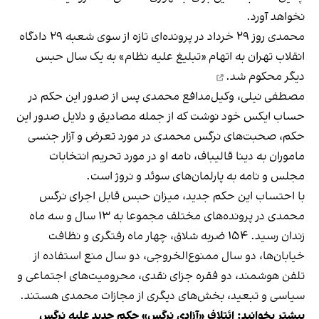
نخواهد آورد.
محمدی روز ۲۹ خرداد در پرونده‌ای تازه از سوی شعبه ۲۹ دادگاه
انقلاب تهران به اتهام «تبلیغ علیه نظام» به یک سال حبس
دیگر
محکوم شد.
مصطفی نیلی، وکیل‌مدافع محمدی پس از صدور این حکم در
حساب ایکس خود نوشت که از جمله مصادیق و دلایل صدور این
حکم، صحبت‌های نرگس محمدی در مورد تعرض و آزار جنسی
ماموران به دینا قالیباف، نامه او در مورد تحریم انتخابات
مجلس و نامه به پارلمان‌های سوئد و نروژ است.
با احتساب این حکم جدید، میزان حبس قابل اجرای نرگس
محمدی در پرونده‌های مختلف مجموعا به ۱۳ سال و سه ماه
زندان رسید. ۱۵۴ ضربه شلاق، چهار ماه رفتگری و نظافت
خیابان‌ها، دو سال ممنوع‌الخروجی، دو سال منع استفاده از
تلفن هوشمند، دو فقره جزای نقدی، محرومیت‌های اجتماعی و
سیاسی و تبعید، بخش‌های دیگری از مجازات محمدی هستند.
بیشتر بخوانید: ا
ئتلاف «آزادی نرگس» حکم جدید علیه نرگس