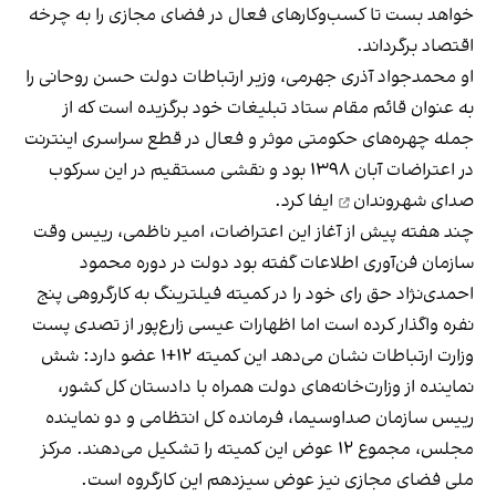
خواهد بست تا کسب‌وکارهای فعال در فضای مجازی را به چرخه
اقتصاد برگرداند.
او محمدجواد آذری جهرمی، وزیر ارتباطات دولت حسن روحانی را
به عنوان قائم مقام ستاد تبلیغات خود برگزیده است که از
جمله چهره‌های حکومتی موثر و فعال در قطع سراسری اینترنت
در اعتراضات آبان ۱۳۹۸ بود و نقشی مستقیم در این
سرکوب
صدای شهروندان
ایفا کرد.
چند هفته پیش از آغاز این اعتراضات، امیر ناظمی، رییس وقت
سازمان فن‌آوری اطلاعات گفته بود دولت در دوره محمود
احمدی‌نژاد حق رای خود را در کمیته فیلترینگ به کارگروهی پنج
نفره واگذار کرده است اما اظهارات عیسی زارع‌پور از تصدی پست
وزارت ارتباطات نشان می‌دهد این کمیته ۱۲+۱ عضو دارد: شش
نماینده از وزارت‌خانه‌های دولت همراه با دادستان کل کشور،
رییس سازمان صداوسیما، فرمانده کل انتظامی و دو نماینده
مجلس، مجموع ۱۲ عوض این کمیته را تشکیل می‌دهند. مرکز
ملی فضای مجازی نیز عوض سیزدهم این کارگروه است.