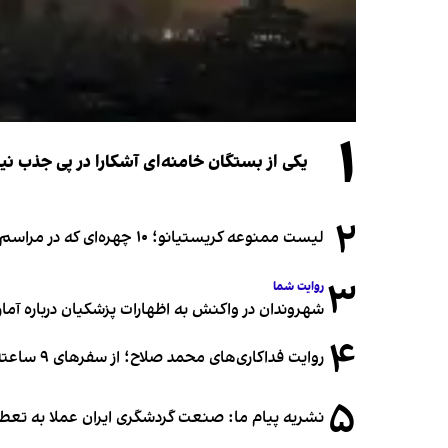
۱
یکی از بستگان خامنه‌ای آشکارا در پی جذب 
۲
لیست ممنوعه کریستیانو؛ ۱۰ چهره‌ای که در مراسم عروسی رونالدو و جورجینا جایی ندارند
۳
روایت شما
شهروندان در واکنش به اظهارات پزشکیان درباره آمار ج
۴
روایت فداکاری‌های محمد صلاح؛ از سفرهای ۹ ساعته تا خوابیدن زیر آسمان قاهره
۵
نشریه پیام ما: صنعت گردشگری ایران عملا به تع