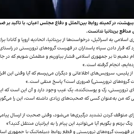
د کامرون، وزیر امورخارجه بریتانیا، روز سه‌شنبه ۱۱ اردیبهشت، در کمیته روابط بین‌الملل و دفاع مجل
 منافع بریتانیا ندانست.
اسلامی به اسرائیل، درخواست‌ها از بریتانیا، اتحادیه اروپا و کانادا
رد که قرار دادن سپاه پاسداران در فهرست گروه‌های تروریستی در راستای
جام دهیم تا بر جمهوری اسلامی فشار بیاوریم و مطمئن شویم که در جایی 
ده‌ایم، انجام گرفته است.»
از پلیس، سرویس‌های اطلاعاتی و دیگران می‌پرسم که آیا وقتی این افراد ک
ت گروه‌های تروریستی) ضروری است؟ پاسخ منفی است.»
ی تروریستی، رک و پوست‌کنده، یک عیب وجود دارد و آن این است که این 
 که من به‌عنوان کسی که صحبت‌های زیادی داشته است، این را می‌گویم 
برای متوقف کردن تشدید درگیری‌ها می‌شود، وقتی صحبت از ارسال پیام
 بزنم و بگویم آیا می‌توانید این پیام را به ایرانیان منتقل کنید؟»
در فهرست گروه‌های تروریستی و قطع روابط دیپلماتیک با جمهوری اسلامی