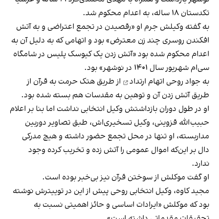
تکدستان ۱۸ ساله، به اعدام محکوم شد.
به گفته وکیلش جرم او «رقصیدن در تجمع اعتراضی و به آتش
افکندن روسری چند زن معترض» بود و اتهامی که به دلیل آن به
اعدام محکوم شده بود «آتش زدن یک کیوسک پلیس در شامگاه
سی‌ام شهریور سال ۱۴۰۱ در نوشهر» بود.
به جواد روحی
اتهام ارتداد
از طریق هتک حرمت به قرآن از
طریق آتش زدن آن و توهین به مقدسات هم بسته شده بود.
او در طول دوران بازداشتش وکیل انتخابی نداشت اما بنا بر اعلام
حبیب‌الله قزوینی، وکیل تسخیری‌اش، طبق تصاویر دوربین
مدار‌بسته، او تنها در محل تجمع حضور داشته و هیچ مدرکی
دال بر این‌که اموال عمومی را آتش زده و تخریب کرده وجود
ندارد.
او گفت موکلش از سوختن قرآن نیز بی‌خبر بوده است.
مجید کاوه، وکیل انتخابی روحی پیش از این در توییترش نوشته
بود که موکلش «ایرادات اساسی و حائز اهمیتی نسبت به
تحقیقات مقدماتی داشته است».