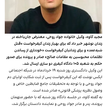
مجید کاوه، وکیل خانواده جواد روحی، معترض جان‌باخته در
زندان نوشهر خبر داد که برای بهیار زندان کیفرخواست «قتل
شبه‌عمد» و برای زندانبان کیفرخواست «خوددارى از رساندن
تظلمات محبوسين به مقامات صالح» صادر و پرونده براى صدور
حکم به شعبه ١٠٥ دادگاه كيفرى دو سارى ارسال شد.
این وکیل دادگستری روز شنبه ۱۹ خردادماه در شبکه اجتماعی
ایکس
نوشت
که این کیفرخواست پس از ثبت شكايت اوليای‌ دم
جواد روحى و با توجه به «تحقيقات جامع ضابطين خاص و
وصول نظريه پزشكى قانونى» صادر شده است.
به گفته کاوه، در جلسه دادگاه روز شنبه که با حضور متهمان
پرونده، پدر و مادر جواد روحی و نماينده دادستان برگزار شد،