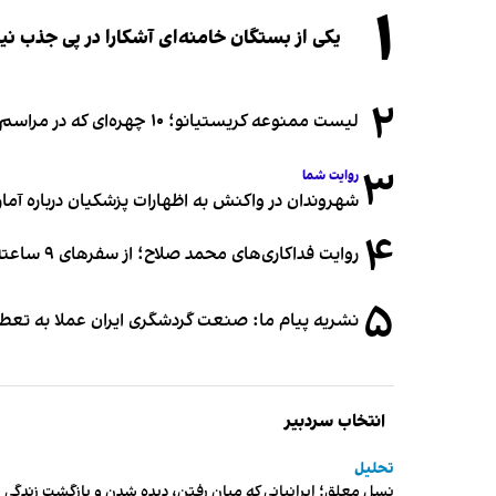
۱
یکی از بستگان خامنه‌ای آشکارا در پی جذب 
۲
لیست ممنوعه کریستیانو؛ ۱۰ چهره‌ای که در مراسم عروسی رونالدو و جورجینا جایی ندارند
۳
روایت شما
شهروندان در واکنش به اظهارات پزشکیان درباره آمار ج
۴
روایت فداکاری‌های محمد صلاح؛ از سفرهای ۹ ساعته تا خوابیدن زیر آسمان قاهره
۵
نشریه پیام ما: صنعت گردشگری ایران عملا به تع
انتخاب سردبیر
تحلیل
نسل معلق؛ ایرانیانی که میان رفتن، دیده شدن و بازگشت زندگی م