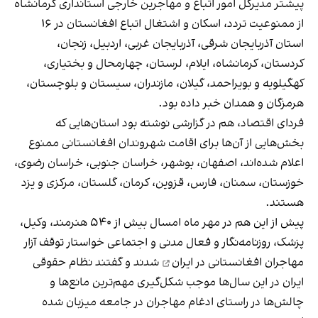
پیشتر مدیرکل امور اتباع و مهاجرین خارجی استانداری کرمانشاه
از ممنوعیت تردد، اسکان و اشتغال اتباع افغانستان در ۱۶
استان آذربایجان شرقی، آذربایجان غربی، اردبیل، زنجان،
کردستان، کرمانشاه، ایلام، لرستان، چهارمحال‌ و بختیاری،
کهگیلویه‌ و بویراحمد، گیلان، مازندران، سیستان‌ و بلوچستان،
هرمزگان و همدان خبر داده بود.
فردای اقتصاد، هم در گزارشی نوشته بود استان‌هایی که
بخش‌هایی از آن‌ها
برای اقامت شهروندان افغانستانی ممنوع
اعلام شده‌اند، اصفهان، بوشهر، خراسان جنوبی، خراسان رضوی،
خوزستان، سمنان، فارس، قزوین، کرمان، گلستان، مرکزی و یزد
هستند.
پیش از این هم در مهر ماه امسال بیش از ۵۴۰ هنرمند، وکیل،
پزشک، روزنامه‌نگار و فعال مدنی و اجتماعی خواستار
توقف آزار
مهاجران افغانستانی در ایران
شدند و گفتند نظام حقوقی
ایران در این سال‌ها موجب شکل‌گیری مهم‌ترین مانع‌ها و
چالش‌ها در راستای ادغام مهاجران در جامعه میزبان شده