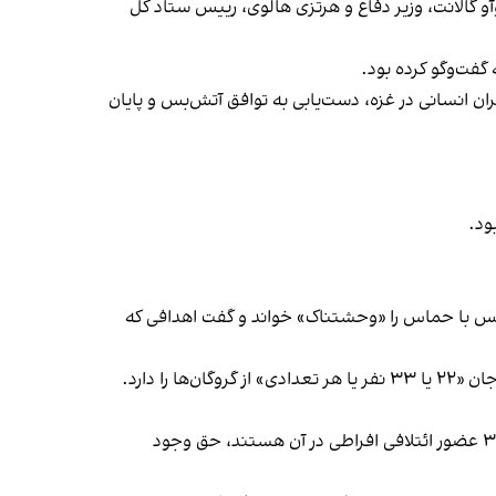
و گالانت، وزیر دفاع و هرتزی هالوی، رییس ستاد کل
فت‌وگو کرده بود.
بحران انسانی در غزه، دست‌یابی به توافق آتش‌بس و پایان
ود.
ش‌بس با حماس را «وحشتناک» خواند و گفت اهدافی که
ا دارد.
یائیر لاپید، رهبر اپوزیسیون اسرائیل با انتقاد از اظهارات استروک، به طعنه در شبکه اجتماعی ایکس نوشت: «دولتی که ۲۲ یا ۳۳ عضور ائتلافی افراطی در آن هستند، حق وجود