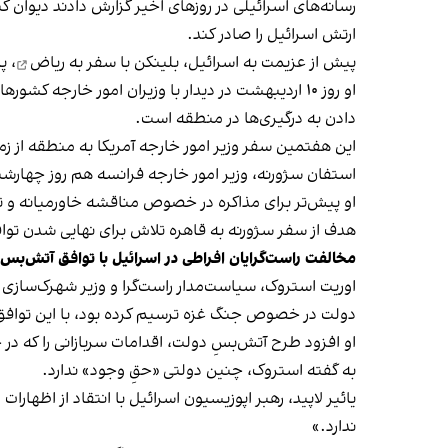
رسانه‌های اسرائیلی در روزهای اخیر گزارش دادند دیوان 
ارتش اسرائیل را صادر کند.
پیش‌ از عزیمت به اسرائیل، بلینکن با
سفر به ریاض
، پ
او روز ۱۰ اردیبهشت در دیدار با وزیران امور خارج
دادن به درگیری‌ها در منطقه است.
این هفتمین سفر وزیر امور خارجه آمریکا به منطقه از زمان آغاز جنگ کنونی در روز
استفان سژورنه، وزیر امور خارجه فرانسه هم روز چهارشن
او پیش‌تر برای مذاکره در خصوص مناقشه خاورمیانه و ت
هدف از سفر سژورنه به قاهره تلاش برای نهایی شدن تو
مخالفت راست‌گرایان افراطی در اسرائیل با توافق آتش‌بس
اوریت استروک، سیاست‌مدار راست‌گرا و وزیر شهرک‌سازی 
دولت در خصوص جنگ غزه ترسیم کرده بود، با این توافق
او افزود طرح آتش‌بسِ دولت، اقدامات سربازانی را که در جنگ غزه همه چیز خود 
به گفته استروک، چنین دولتی «حقِ وجود» ندارد.
ندارد.»