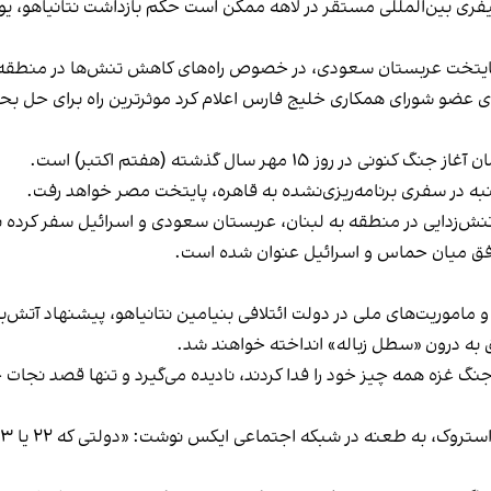
کیفری بین‌المللی مستقر در لاهه ممکن است حکم بازداشت نتانیاهو، یوآ
ایتخت عربستان سعودی، در خصوص راه‌های کاهش تنش‌ها در منطقه گ
ه کشورهای عضو شورای همکاری خلیج فارس اعلام کرد موثرترین راه برای حل 
 ۱۵ مهر سال گذشته (هفتم اکتبر) است.
به در سفری برنامه‌ریزی‌نشده به قاهره، پایتخت مصر خواهد رفت.
نش‌زدایی در منطقه به لبنان، عربستان سعودی و اسرائیل سفر کرده ب
افق میان حماس و اسرائیل عنوان شده است.
و ماموریت‌های ملی در دولت ائتلافی بنیامین نتانیاهو، پیشنهاد آت
 به درون «سطل زباله» انداخته خواهند شد.
را فدا کردند، نادیده می‌گیرد و تنها قصد نجات جان «۲۲ یا ۳۳ نفر یا هر تعدادی» از گروگان‌ها ر