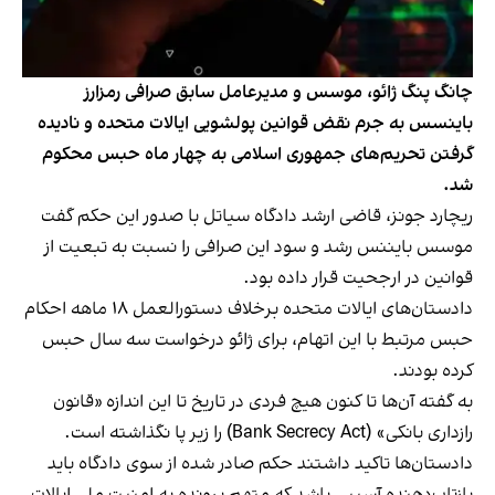
چانگ پنگ ژائو، موسس و مدیرعامل سابق صرافی رمزارز
باینسس به جرم نقض قوانین پولشویی ایالات متحده و نادیده
گرفتن تحریم‌های جمهوری اسلامی به چهار ماه حبس محکوم
شد.
ریچارد جونز، قاضی ارشد دادگاه سیاتل
با صدور این حکم گفت
موسس بایننس رشد و سود این صرافی را نسبت به تبعیت از
قوانین در ارجحیت قرار داده بود.
دادستان‌های ایالات متحده بر‌خلاف دستورالعمل ۱۸ ماهه احکام
حبس مرتبط با این اتهام، برای ژائو درخواست سه سال حبس
کرده بودند.
به گفته آن‌ها تا کنون هیچ فردی در تاریخ تا این اندازه «قانون
رازداری بانکی» (Bank Secrecy Act) را زیر پا نگذاشته است.
دادستان‌ها تاکید داشتند حکم صادر شده از سوی دادگاه باید
بازتاب‌دهنده آسیبی باشد که متهم پرونده به امنیت ملی ایالات