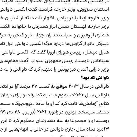
در واکنشی مشابه، جیک سالیوان، مشاور امنیت آمریکا ن
استفان سژورنی، وزیر خارجه فرانسه گفت الکسی ناوالنی
وزیر خارجه ایتالیا در پیامی، اظهار داشت که از شنیدن خ
وزیر خارجه لهستان ضمن ابراز همدردی با خانواده الکسی 
شماری از رهبران و سیاستمداران جهان در واکنش به مرگ 
دبیرکل ناتو از گزارش‌ها درباره مرگ الکسی ناوالنی ابرا
شارل میشل، رییس شورای اروپا گفت که الکسی ناوالنی برا
هیتاناس ناوسدا، رییس‌جمهوری لیتوانی گفت مقام‌های 
وزیر دارایی آلمان نیز پوتین را متهم کرد که ناوالنی را 
ناوالنی که بود؟
ناوالنی در سال ۲۰۱۳ موفق به کسب ۲۷ درصد آرا در انتخابات شهرداری مسکو شد و سال‌ها همچون خاری در چشم کرملین باقی ماند.
ناوالنی سال ۲۰۲۰مسموم شد، به کما رفت و برای درمان به آلمان منتقل شد.
نتایج آزمایش‌ها ثابت کرد که او با ماده «نوویچوک» مس
منتقد سرسخت پوتین در ژانویه ۲۰۲۱ (برابر با ۲۸ دی ۹۹) از آلمان به روسیه بازگشت و در بدو ورود، دستگیر و به دو سال و نیم زندان محکوم شد.
روسیه او را مجموعا به سه دهه زندان محکوم کرد تا این