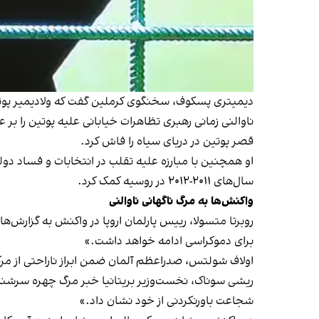
دیمیتری پسکوف، سخنگوی کرملین گفت که ولادیمیر پوت
ناوالنی زمانی رهبری تظاهرات خیابانی علیه پوتین را 
قصر پوتین در دریای سیاه را فاش کرد.
او همچنین با مبارزه علیه تقلب در انتخابات و فساد دول
سال‌های ۲۰۱۱-۲۰۱۲ در روسیه کمک کرد.
واکنش‌ها به مرگ ناگهانی ناوالنی
روبرتا متسولا، رییس پارلمان اروپا در واکنش به گزارش‌
برای دموکراسی ادامه خواهد داشت.»
اولاف شولتس، صدراعظم آلمان ضمن ابراز ناراحتی از م
ریشی سوناک، نخست‌وزیر بریتانیا خبر مرگ چهره سرشنا
شجاعت باورنکردنی از خود نشان داد.»