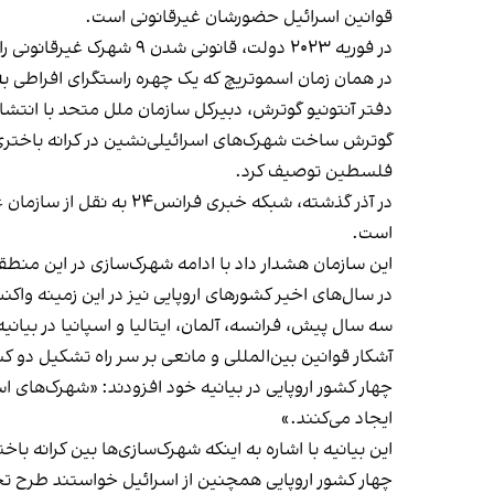
قوانین اسرائیل حضورشان غیرقانونی است.
در فوریه ۲۰۲۳ دولت، قانونی شدن ۹ شهرک غیرقانونی را تصویب کرد که در نهایت به ۱۰ شهرک افزایش یافت.
در همان زمان اسموتریچ که یک چهره راستگرای افراطی به
دفتر آنتونیو گوترش، دبیرکل سازمان ملل متحد با انتشار
گوترش ساخت شهرک‌های اسرائیلی‌نشین در کرانه باختری ر
فلسطین توصیف کرد.
در آذر گذشته، شبکه خبری فرانس۲۴ به نقل از سازمان غیردولتی «اکنون صلح»
است.
این سازمان هشدار داد با ادامه شهرک‌سازی در این منط
در سال‌های اخیر کشورهای اروپایی نیز در این زمینه
واکنش
سه سال پیش، فرانسه، آلمان، ایتالیا و اسپانیا در بیان
آشکار قوانین بین‌المللی و مانعی بر سر راه تشکیل دو
چهار کشور اروپایی در بیانیه خود افزودند: «شهرک‌های ا
ایجاد می‌کنند.»
این بیانیه با اشاره به اینکه شهرک‌سازی‌ها بین کرانه ب
چهار کشور اروپایی همچنین از اسرائیل خواستند طرح ت