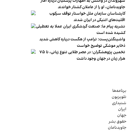
شهروندان در واکنش به اظهارات پزشکیان درباره آمار
جاویدنامان، او را از عاملان کشتار خواندند
کارشناسان سازمان ملل خواستار توقف سرکوب
اقلیت‌های اتنیکی در ایران شدند
نشریه پیام ما: صنعت گردشگری ایران عملا به تعطیلی
کشیده شده است
واشینگتن‌پست: ترامپ از هگست درباره کاهش شدید
ذخایر موشکی توضیح خواست
تخمین پژوهشگران: در عصر طلایی تنوع زبانی، تا ۷۵
هزار زبان در جهان وجود داشت
برنامه‌ها
تلویزیون
شنیداری
ایران
جهان
حقوق بشر
جاویدنامان