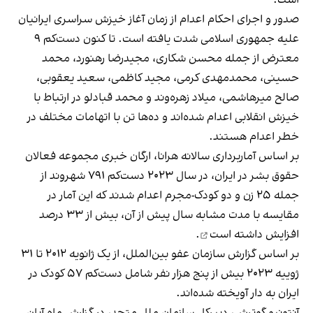
صدور و اجرای احکام اعدام از زمان آغاز خیزش سراسری ایرانیان
علیه جمهوری اسلامی شدت یافته است. تا کنون دست‌کم ۹
معترض از جمله محسن شکاری، مجیدرضا رهنورد، محمد
حسینی، محمدمهدی کرمی، مجید کاظمی، سعید یعقوبی،
صالح میرهاشمی، میلاد زهره‌وند و محمد قبادلو در ارتباط با
خیزش انقلابی اعدام شده‌اند و ده‌ها تن با اتهامات مختلف در
خطر اعدام هستند.
بر اساس آماربرداری سالانه هرانا، ارگان خبری مجموعه فعالان
حقوق بشر در ایران، در سال ۲۰۲۳ دست‌کم ۷۹۱ شهروند از
جمله ۲۵ زن و دو کودک-مجرم اعدام شدند که این آمار در
مقایسه با مدت مشابه سال پیش از آن، بیش از ۳۳ درصد
افزایش داشته است
.
بر اساس
گزارش سازمان عفو بین‌الملل
، از یک ژانویه ۲۰۱۲ تا ۳۱
ژوییه ۲۰۲۳ بیش از پنج هزار نفر شامل دست‌کم ۵۷ کودک در
ایران به دار آویخته شده‌اند.
آنتونیو گوترش، دبیر‌کل سازمان ملل متحد، در گزارش ماه آبان