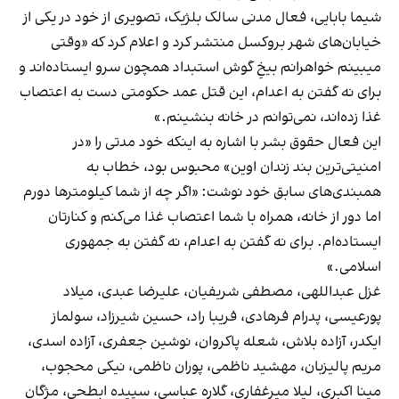
شیما بابایی، فعال مدنی سالک بلژیک، تصویری از خود در یکی از
خیابان‌های شهر بروکسل
منتشر کرد
و اعلام کرد که «وقتی
میبینم خواهرانم بیخِ گوش استبداد همچون سرو ایستاده‌اند و
برای نه گفتن به اعدام، این قتل عمد حکومتی دست به اعتصاب
غذا زده‌اند، نمی‌توانم در خانه بنشینم.»
این فعال حقوق بشر با اشاره به اینکه خود مدتی را «در
امنیتی‌ترین بند زندان اوین» محبوس بود، خطاب به
همبندی‌های سابق خود نوشت: «اگر چه از شما کیلومترها دورم
اما دور از خانه، همراه با شما اعتصاب غذا می‌کنم و کنارتان
ایستاده‌ام. برای نه گفتن به اعدام، نه گفتن به جمهوری
اسلامی.»
غزل عبداللهی، مصطفی شریفیان، علیرضا عبدی، میلاد
پورعیسی، پدرام فرهادی، فریبا راد، حسین شیرزاد، سولماز
ایکدر، آزاده بلاش، شعله پاکروان، نوشین جعفری، آزاده اسدی،
مریم پالیزبان، مهشید ناظمی، پوران ناظمی، نیکی محجوب،
مینا اکبری، لیلا میرغفاری، گلاره عباسی، سپیده ابطحی، مژگان