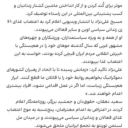
موثر برای کُند کردن و از کار انداختن ماشین کشتار زندانیان و
کسب پشتیبانی بین‌المللی در این راستا» توصیف کرد.
مسیح علی‌نژاد با انتشار ویدیویی
اعلام کرد
به اعتصاب غذای ۶۱
زن زندانی سیاسی اوین و سایر فعالان می‌پیوندد.
او از همه و به ویژه سیاستمداران، ورزشکاران و چهره‌های
مشهور غربی که سال گذشته موهای خود را در هم‌بستگی با
خیزش انقلابی مردم ایران قیچی کرده بودند، خواست به این
اعتصاب غذا بپیوندند.
علی‌نژاد تاکید کرد: «زمانش رسیده تا با اتحاد از رهبران کشورهای
دموکراتیک بخواهیم روابط خود را با قاتلان ما قطع کنند. ابراز
هم‌بستگی زیباست، اما اگر در عمل اقدامی نشود، افراد بیشتری
اعدام خواهند شد.»
سعید دهقان، حقوق‌دان و جمشید برزگر، روزنامه‌نگار اعلام
کردند در اعتراض به اعدام معترضان، پنج‌شنبه به موج اعتصاب
غذای فعالان و زندانیان سیاسی می‌پیوندند و در میدان مل
لستمن تورنتو به تجمع ایرانیان ملحق می‌شوند.