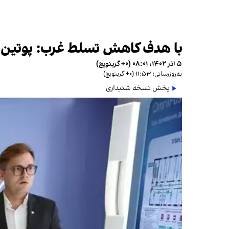
با هدف کاهش تسلط غرب: پوتین 
۵ آذر ۱۴۰۲، ۰۸:۰۱ (‎+۰ گرینویچ)
به‌روزرسانی: ۱۱:۵۳ (‎+۰ گرینویچ)
پخش نسخه شنیداری