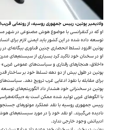
ولادیمیر پوتین، رییس جمهوری روسیه، از رونمایی قریب
او که در کنفرانسی با موضوع هوش مصنوعی در شهر مسکو 
توسعه داده شده در این کشور باید ایمنی لازم برای انسان ر
پوتین افزود تسلط انحصاری چنین فناوری بیگانه‌ای در 
او در سخنان خود تاکید کرد بسیاری از سیستم‌های مدرن ک
«اخلاق، هنجارهای رفتاری و سیاست‌های عمومی غربی» به
پوتین در طول بیش از دو دهه تسلط خود بر ساختار قدر
برای مقابله با نفوذ ادعایی غرب ترویج دهد. سیاست‌های او در این 
پوتین در سخنرانی خود هشدار داد الگوریتم‌های توسعه
با الگوهای غربی تولید شده ممکن است به «بیگانه‌هراس
رییس جمهوری روسیه با نقد عملکرد موتورهای جستجوی مط
نادیده می‌گیرند. او نقد خود را در مورد سیستم‌های ه
ادبیاتش وجود خارجی ندارد.
پوتین در بخشی از سخنان خود وعده داد منابع بیشتری ر