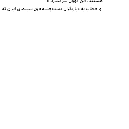
هستید. این دوران نیز بگذرد.»
او خطاب به «بازیگران دست‌چندم» زن سینمای ایران که این