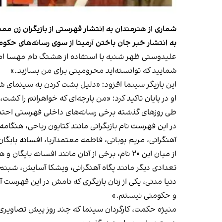
شماری از هنرمندان به انتشار فهرستی از بازیگران زن مم
به انتشار خبر جان باختن آرمیتا از سوی رسانه‌های حکو
علیدوستی ظهر شنبه با استفاده از هشتگ نام مهسا امینی و
شمایید که توانسته‌اید محرومیتی برای من بسازید.»
این بازیگر سینما افزود: «دلیل پشت کردن به سینمای شما
او در پایان تاکید کرد: «من پارچه‌ای که خواهرانم را کشت
طی روزهای گذشته برخی رسانه‌های داخلی فهرستی احتمالی
در این فهرست نام بازیگرانی مانند کتایون ریاحی، هنگامه
آهنگرانی، مریم بوبانی، فاطمه معتمدآریا، افسانه بایگا
از میان این ۲۰ نام، برخی از آنان مانند افسانه بایگان و هنگامه قاضیانی پیش‌تر گفته بودند از بازیگری خداحافظی کرده‌اند.
تعدادی دیگر مانند پگاه آهنگرانی، ویشکا آسایش، شبنم 
دنیا مدنی، یکی از زنان بازیگری که نامش در این فهرست
و حکومتی نیستم.»
منیژه حکمت، کارگردان سینما که چند روز پیش تصاویری ا