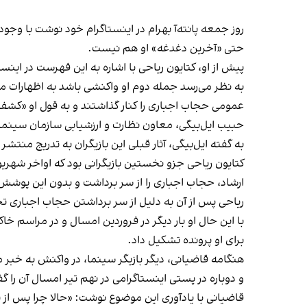
روز جمعه پانته‌آ بهرام در اینستاگرام خود نوشت با وجود
حتی «آخرین دغدغه» او هم نیست.
پیش از او، کتایون ریاحی با اشاره به این فهرست در این
به نظر می‌رسد جمله دوم او واکنشی باشد به اظهارات 
عمومی حجاب اجباری را کنار گذاشتند و به قول او «کش
حبیب ایل‌بیگی، معاون نظارت و ارزشیابی سازمان سینمای
به گفته ایل‌بیگی، آثار قبلی این بازیگران به تدریج منتش
کتایون ریاحی جزو نخستین بازیگرانی بود که اواخر شهری
ارشاد، حجاب اجباری را از سر برداشت و بدون این پوشش ت
ریاحی پس از آن به دلیل از سر برداشتن حجاب اجباری ت
با این‌ حال او بار دیگر در فروردین امسال و در مراسم
برای او پرونده‌ تشکیل داد.
هنگامه قاضیانی، دیگر بازیگر سینما، در واکنش به خبر م
و دوباره در پستی اینستاگرامی در نهم تیر امسال آن را گ
قاضیانی با یادآوری این موضوع نوشت: «حالا چرا پس از