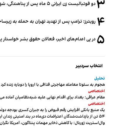
۳
دو فوتبالیست زن ایرانی ۵ ماه پس از پناهندگی، شهروند استرالیا شدند
۴
رویترز: ترامپ پس از تهدید تهران به حمله به زیرس
۵
در پی اعدام‌های اخیر، فعالان حقوق بشر خواستار پ
انتخاب سردبیر
تحلیل
هجوم به سئوتا معامله مهاجرتی قذافی با اروپا را دوباره زنده کرد
اختصاصی
مقام عراقی: بغداد برای اقدام نهایی علیه شبه‌نظامیان آماده می
اختصاصی
یک منبع بانکی افزایش رقم قبوض را به جبران کسری بودجه دول
۵۴ تن از بازداشت‌شدگان اعتراضات دی‌ماه در بند امنیتی زندان اردبیل به سر می‌برند
وال‌استریت ژورنال: با کاهش ذخایر مهمات پنتاگون، آمریکا نگرا