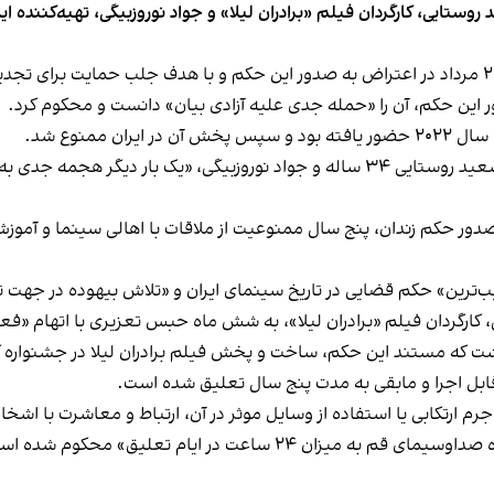
یی، کارگردان فیلم «برادران لیلا» و جواد نوروزبیگی، تهیه‌کننده ای
 این حکم، آن را «حمله جدی علیه آزادی بیان» دانست و محکوم کرد.
 ممنوع شد.
در بیانیه جشنواره کن آمده است که حکم قضایی علیه سعید روستایی ۳۴ ساله و جواد نورو
ن صدور حکم زندان، پنج سال ممنوعیت از ملاقات با اهالی سینما و آ
‌ترین» حکم قضایی در تاریخ سینمای ایران و «تلاش بیهوده در جهت ت
کارگردان فیلم «برادران لیلا»، به شش ماه حبس تعزیری با اتهام «فع
نوشت که مستند این حکم، ساخت و پخش فیلم برادران لیلا در جشنواره 
ل اجرا و مابقی به مدت پنج سال تعلیق شده است.
رم ارتکابی یا استفاده از وسایل موثر در آن، ارتباط و معاشرت با اش
۲ ساعت در ایام تعلیق» محکوم شده است.