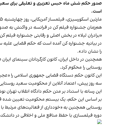
صدور حکم شش ماه حبس تعزیری و تعلیقی برای سعید روستا
است.
مارتین اسکورسیزی، فیلمساز آمریکایی، روز چهارشنبه ۲۵ مرداد در اعتراض به صدور این حکم و با هدف جلب حمایت برای تجدیدنظر در آن، کارزار جمع‌آوری امضا راه‌اندازی کرد.
هم‌زمان جشنواره فیلم کن در فرانسه در واکنش به صدور
«برادران لیلا» در بخش اصلی و رقابتی جشنواره فیلم کن سال ۲۰۲۲ حضور یافته بود و سپس پخش آن در ایران
را نشان داد».
همچنین در داخل ایران، کانون کارگردانان سینمای ایرا
روستایی را محکوم کرد.
این کانون حکم دستگاه قضایی جمهوری اسلامی را «عجیب
سه روز پیش، اعتماد آنلاین از محکومیت سعید روستایی، 
این رسانه با استناد بر متن حکم دادگاه انقلاب تهران 
بر اساس این حکم، یک بیستم محکومیت تعیین شده قاب
روستایی همچنین به «خودداری از فعالیت‌های مرتبط با ج
دوره فیلمسازی با حفظ منافع ملی و اخلاقی در دانشکده صداوسیمای قم به میزان ۴