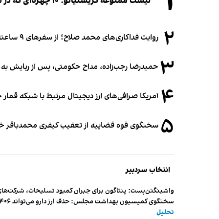
۱
لیست ممنوعه کریستیانو؛ ۱۰ چهره‌ای که در مراسم عروسی رونالدو و جورجینا جایی ندارند
۲
روایت فداکاری‌های محمد صلاح؛ از سفرهای ۹ ساعته تا خوابیدن زیر آسمان قاهره
۳
حمیدرضا رجب‌زاده، مداح حکومتی، پس از ربایش به
۴
آمریکا صرافی‌های ارز دیجیتال مرتبط با شبکه قمار 
۵
سخنگوی قوه قضاییه از تعقیب کیفری محمدباقر خرازی،
انتخاب سردبیر
واشینگتن‌پست: پنتاگون برای جبران کمبود تسلیحات، شرکت‌های
سخنگوی کمیسیون بهداشت مجلس: حذف ارز دارو می‌تواند ۱۴۰۶ را به «سال کشتار بیماران» تبدیل کند
تحلیل