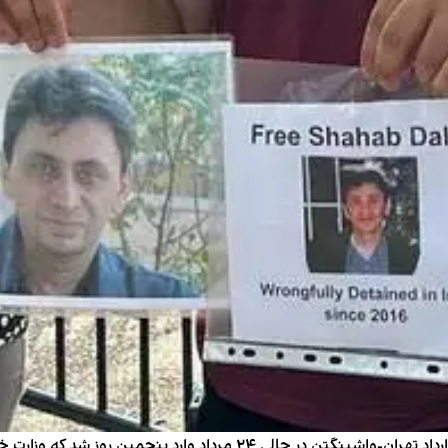
تحصن خانواده شهاب دلیلی برای آزادی‌اش در چارچوب قرارداد تهران-واشینگت