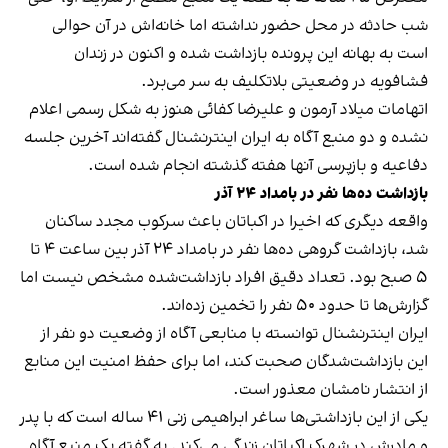
شب حادثه در محل حضور نداشته اما خانه‌اش در آن حوالی
است به بهانه این پرونده بازداشت شده و اکنون در زندان
فشافویه در وضعیتی بلاتکلیف به سر می‌برد.
اتهامات میلاد آرمون و علیرضا کفائی هنوز به شکل رسمی اعلام
نشده و دو منبع آگاه به ایران اینترنشنال گفته‌اند آخرین جلسه
دفاعیه و بازپرسی آنها هفته گذشته انجام شده است.
بازداشت ده‌ها نفر در بامداد ۲۴ آذر
واقعه دیگری که اخیرا در اکباتان باعث سرکوب مجدد ساکنان
شد، بازداشت گروهی ده‌ها نفر در بامداد ۲۴ آذر بین ساعت ۴ تا
۵ صبح بود. تعداد دقیق افراد بازداشت‌شده مشخص نیست اما
گزارش‌ها تا حدود ۵۰ نفر را تخمین زده‌اند.
ایران اینترنشنال توانسته با منابعی آگاه از وضعیت دو نفر از
این بازداشت‌شدگان صحبت کند، اما برای حفظ امنیت این منابع
از انتشار نامشان معذور است.
یکی از این بازداشتی‌ها ساغر ابراهیمی زنی ۴۱ ساله است که با پدر
و مادرش در شهرک اکباتان زندگی می‌کند. به گفته یک منبع آگاه