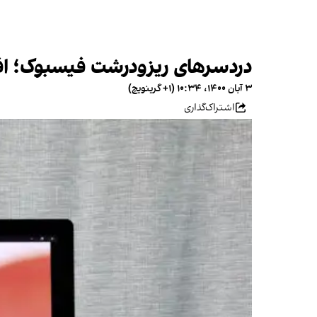
دردسرهای ریزودرشت فیسبوک؛ افشا
۳ آبان ۱۴۰۰، ۱۰:۳۴ (‎+۱ گرینویچ)
اشتراک‌گذاری