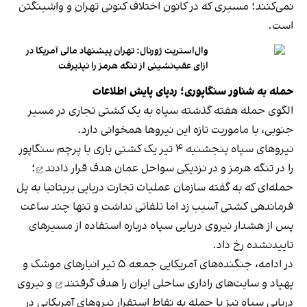
نمی‌کنند؛ مسیری که در کانون اختلاف کنونی تهران و واشینگتن
است.
وال‌استریت ژورنال: تهران پیشنهاد مالی آمریکا در
ازای عقب‌نشینی از تنگه هرمز را نپذیرفت
حمله به شناور سنگاپوری؛ ردپای پایش اطلاعات
الگوی حمله هفته گذشته سپاه به یک کشتی تجاری در مسیر
جنوبی، با ماموریت تازه این نیروها همخوانی دارد.
نیروهای سپاه پنجشنبه ۴ تیر یک کشتی باری با پرچم سنگاپور
را در تنگه هرمز و در نزدیکی سواحل عمان
هدف قرار دادند
؛
حمله‌ای که به گفته سازمان عملیات تجارت دریایی بریتانیا به پل
فرماندهی کشتی آسیب زد اما تلفاتی نداشت و تنها چند ساعت
پس از هشدار نیروی دریایی سپاه درباره استفاده از مسیرهای
تاییدنشده رخ داد.
در ادامه، جنگنده‌های آمریکایی جمعه ۵ تیر انبارهای موشک و
پهپاد و سایت‌های راداری ساحلی ایران را
هدف گرفتند
و نیروی
دریایی سپاه نیز با حمله به نقاط استقرار نیروهای آمریکایی در