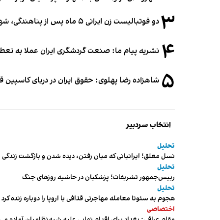
۳
دو فوتبالیست زن ایرانی ۵ ماه پس از پناهندگی، شهروند استرالیا شدند
۴
نشریه پیام ما: صنعت گردشگری ایران عملا به تع
۵
شاهزاده رضا پهلوی: حقوق ایران در دریای کاسپین 
انتخاب سردبیر
تحلیل
نسل معلق؛ ایرانیانی که میان رفتن، دیده شدن و بازگشت زندگی م
تحلیل
رییس‌جمهور تشریفات؛ پزشکیان در حاشیه روزهای جنگ
تحلیل
هجوم به سئوتا معامله مهاجرتی قذافی با اروپا را دوباره زنده کرد
اختصاصی
مقام عراقی: بغداد برای اقدام نهایی علیه شبه‌نظامیان آماده می