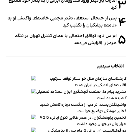
۳
امارات بار دیگر ورود شناورهای ایرانی را به بنادر خود ممنوع
کرد
۴
پس از جنجال استعفا، دفتر مجتبی خامنه‌ای واکنش او به
«نامه» پزشکیان را تکذیب کرد
۵
ام‌اس ناو: توافق احتمالی با عمان کنترل تهران بر تنگه
هرمز را افزایش می‌دهد
انتخاب سردبیر
کارشناسان سازمان ملل خواستار توقف سرکوب
اقلیت‌های اتنیکی در ایران شدند
نشریه پیام ما: صنعت گردشگری ایران عملا به تعطیلی
کشیده شده است
واشینگتن‌پست: ترامپ از هگست درباره کاهش شدید
ذخایر موشکی توضیح خواست
تخمین پژوهشگران: در عصر طلایی تنوع زبانی، تا ۷۵
هزار زبان در جهان وجود داشت
دو فوتبالیست زن ایرانی ۵ ماه پس از پناهندگی،