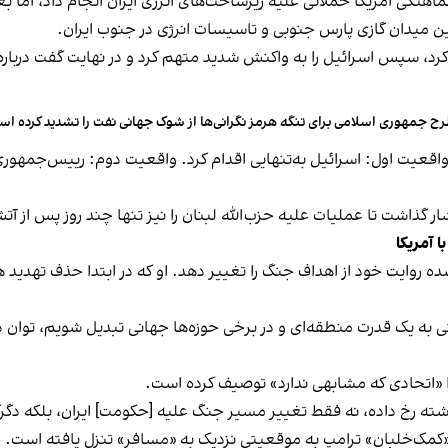
هماهنگی آمریکا حملاتی علیه زیرساخت‌های انرژی ایران انجام داد، اما ب
 میدان گازی پارس جنوبی و تاسیسات انرژی در جنوب ایران.
رد کرد، سپس اسرائیل را به واکنش شدید متهم کرد و در نهایت گفت درباره 
ح جمهوری اسلامی برای تنگه هرمز نگرانی‌ها از شوک جهانی نفت را تشدید کرده ا
اقعیت اول: اسرائیل به‌تنهایی اقدام کرد. واقعیت دوم: رییس‌جمهور
شار گذاشت تا عملیات علیه حزب‌الله لبنان را نیز تنها چند روز پس از 
ا آمریکا
 شده روایت خود از اهداف جنگ را تغییر دهد. او که در ابتدا حذف تهدید
قتی به یک قدرت منطقه‌ای و در برخی حوزه‌ها جهانی تبدیل شویم، توان
 را «اتحادی که مشابهی ندارد» توصیف کرده است.
ذشته رخ داده، نه فقط تغییر مسیر جنگ علیه [حکومت] ایران، بلکه دگرگ
یگاه «کمک‌خلبان» ترامپ به موقعیتی نزدیک به «مسافر» تنزل یافته است.