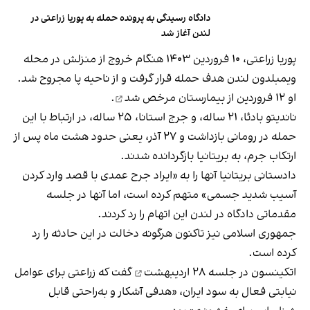
دادگاه رسیدگی به پرونده حمله به پوریا زراعتی در
لندن آغاز شد
پوریا زراعتی، ۱۰ فروردین ۱۴۰۳ هنگام خروج از منزلش در محله
ویمبلدون لندن هدف حمله قرار گرفت و از ناحیه پا مجروح شد.
او ۱۲ فروردین از بیمارستان
مرخص شد
.
ناندیتو بادئا، ۲۱ ساله، و جرج استانا، ۲۵ ساله، در ارتباط با این
حمله در رومانی بازداشت و ۲۷ آذر، یعنی حدود هشت ماه پس از
ارتکاب جرم، به بریتانیا بازگردانده شدند.
دادستانی بریتانیا آنها را به «ایراد جرح عمدی با قصد وارد کردن
آسیب شدید جسمی» متهم کرده است، اما آنها در جلسه
مقدماتی دادگاه در لندن این اتهام را رد کردند.
جمهوری اسلامی نیز تاکنون هرگونه دخالت در این حادثه را رد
کرده است.
اتکینسون در
جلسه ۲۸ اردیبهشت
گفت که زراعتی برای عوامل
نیابتی فعال به سود ایران، «هدفی آشکار و به‌راحتی قابل