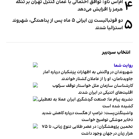
۴
ام‌اس ناو: توافق احتمالی با عمان کنترل تهران بر تنگه
هرمز را افزایش می‌دهد
۵
دو فوتبالیست زن ایرانی ۵ ماه پس از پناهندگی، شهروند
استرالیا شدند
انتخاب سردبیر
روایت شما
شهروندان در واکنش به اظهارات پزشکیان درباره آمار
جاویدنامان، او را از عاملان کشتار خواندند
کارشناسان سازمان ملل خواستار توقف سرکوب
اقلیت‌های اتنیکی در ایران شدند
نشریه پیام ما: صنعت گردشگری ایران عملا به تعطیلی
کشیده شده است
واشینگتن‌پست: ترامپ از هگست درباره کاهش شدید
ذخایر موشکی توضیح خواست
تخمین پژوهشگران: در عصر طلایی تنوع زبانی، تا ۷۵
هزار زبان در جهان وجود داشت