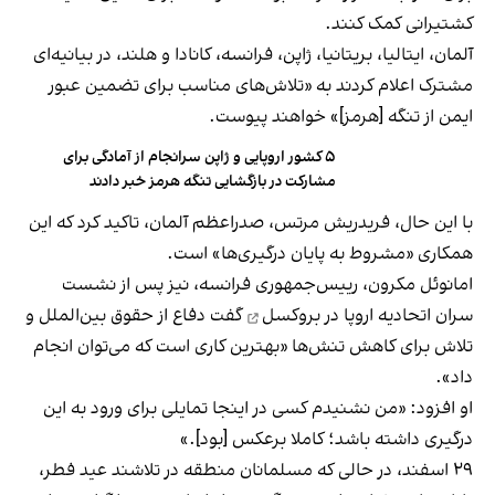
کشتیرانی کمک کنند.
آلمان، ایتالیا، بریتانیا، ژاپن، فرانسه، کانادا و هلند، در بیانیه‌ای
مشترک اعلام کردند به «تلاش‌های مناسب برای تضمین عبور
ایمن از تنگه [هرمز]» خواهند پیوست.
۵ کشور اروپایی و ژاپن سرانجام از آمادگی برای
مشارکت در بازگشایی تنگه هرمز خبر دادند
با این حال، فریدریش مرتس، صدراعظم آلمان، تاکید کرد که این
همکاری «مشروط به پایان درگیری‌ها» است.
امانوئل مکرون، رییس‌جمهوری فرانسه، نیز پس از
نشست
سران اتحادیه اروپا در بروکسل
گفت دفاع از حقوق بین‌الملل و
تلاش برای کاهش تنش‌ها «بهترین کاری است که می‌توان انجام
داد».
او افزود: «من نشنیدم کسی در اینجا تمایلی برای ورود به این
درگیری داشته باشد؛ کاملا برعکس [بود].»
۲۹ اسفند، در حالی که مسلمانان منطقه در تلاشند عید فطر،