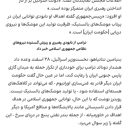
اطلاعات مجلس نمایندگان گفت: «دولت اسرائیل بر از کار
انداختن رهبری ایران متمرکز بوده است.»
او افزود: «رییس‌جمهوری گفته اهداف او نابودی توانایی ایران در
پرتاب موشک‌های بالستیک، ظرفیت تولید این موشک‌ها و نیروی
دریایی [حکومت ایران] است.»
ترامپ از نابودی رهبری و ریزش گسترده نیروهای
نظامی جمهوری اسلامی خبر داد
بنیامین نتانیاهو، نخست‌وزیر اسرائیل، ۲۸ اسفند وعده داد
هشدار دونالد ترامپ برای خودداری از تکرار حمله به میدان گازی
پارس جنوبی ایران را رعایت کند، اما در عین حال گفت حکومت
ایران دیگر قادر به غنی‌سازی اورانیوم - که می‌تواند در کلاهک‌های
هسته‌ای استفاده شود - یا تولید موشک‌های بالستیک نیست.
رویترز نوشت که با این حال، توانایی جمهوری اسلامی در هدف
قرار دادن تاسیساتی مانند پالایشگاه‌ها و منافع آمریکا و دیگر
اهداف در خاورمیانه - از جمله بندر نفتی ینبع در دریای سرخ - این
گفته را زیر سوال می‌برد.